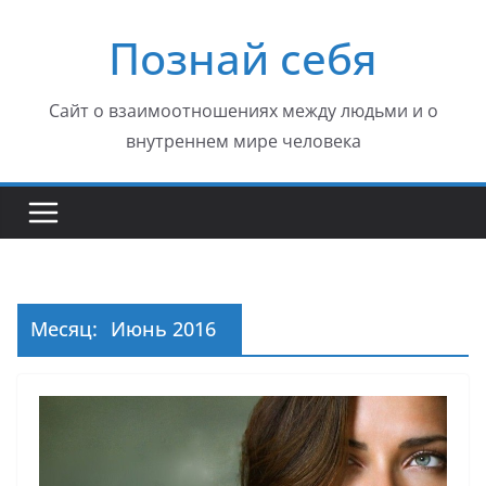
Перейти
Познай себя
к
содержимому
Сайт о взаимоотношениях между людьми и о
внутреннем мире человека
Месяц:
Июнь 2016