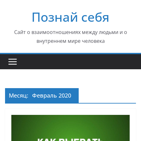
Перейти
Познай себя
к
содержимому
Сайт о взаимоотношениях между людьми и о
внутреннем мире человека
Месяц:
Февраль 2020