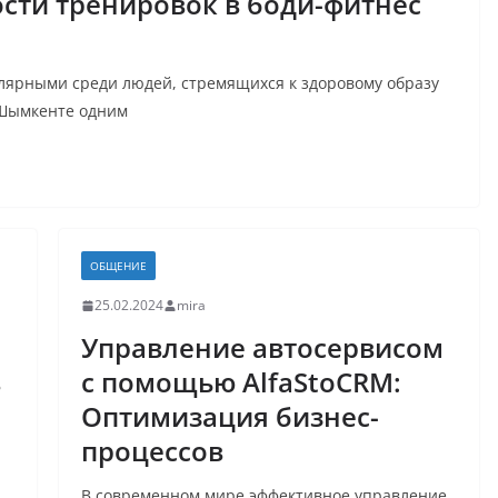
сти тренировок в боди-фитнес
улярными среди людей, стремящихся к здоровому образу
 Шымкенте одним
ОБЩЕНИЕ
25.02.2024
mira
Управление автосервисом
в
с помощью AlfaStoCRM:
Оптимизация бизнес-
процессов
В современном мире эффективное управление