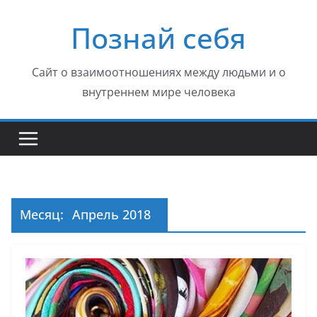
Перейти
Познай себя
к
содержимому
Сайт о взаимоотношениях между людьми и о
внутреннем мире человека
Месяц:
Апрель 2018