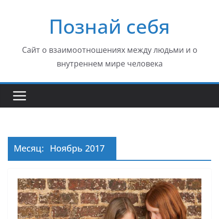
Перейти
Познай себя
к
содержимому
Сайт о взаимоотношениях между людьми и о
внутреннем мире человека
Месяц:
Ноябрь 2017