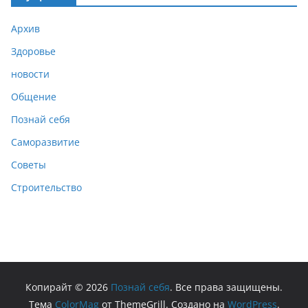
Архив
Здоровье
новости
Общение
Познай себя
Саморазвитие
Советы
Строительство
Копирайт © 2026
Познай себя
. Все права защищены.
Тема
ColorMag
от ThemeGrill. Создано на
WordPress
.