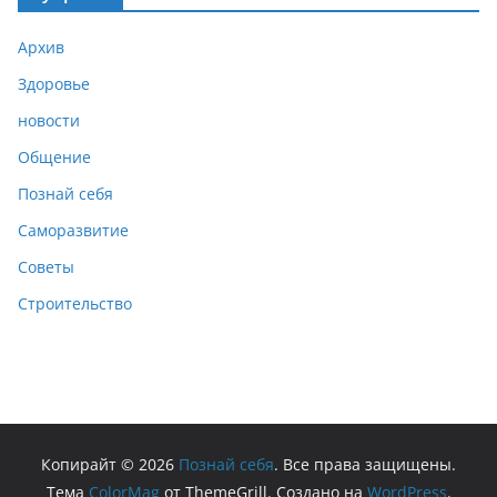
Архив
Здоровье
новости
Общение
Познай себя
Саморазвитие
Советы
Строительство
Копирайт © 2026
Познай себя
. Все права защищены.
Тема
ColorMag
от ThemeGrill. Создано на
WordPress
.