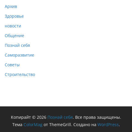
Архив
Здоровье
новости
Общение
Познай себя
Саморазвитие
Советы
Строительство
Копирайт © 2026
Познай себя
. Все права защищены.
Тема
ColorMag
от ThemeGrill. Создано на
WordPress
.