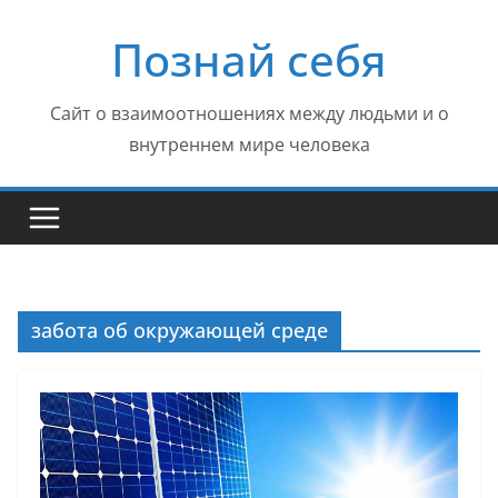
Перейти
Познай себя
к
содержимому
Сайт о взаимоотношениях между людьми и о
внутреннем мире человека
забота об окружающей среде