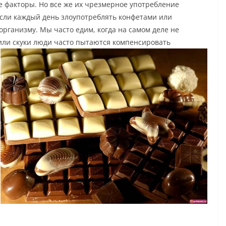
 факторы. Но все же их чрезмерное употребление
Если каждый день злоупотреблять конфетами или
рганизму. Мы часто едим, когда на самом деле не
 или скуки люди часто
пытаются компенсировать