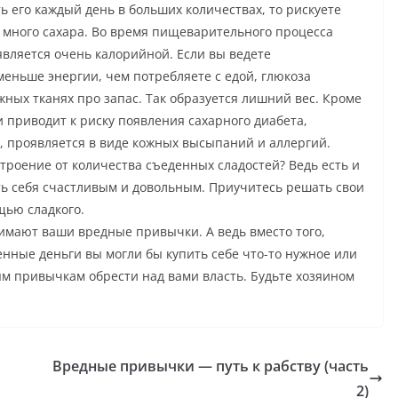
ь его каждый день в больших количествах, то рискуете
ь много сахара. Во время пищеварительного процесса
является очень калорийной. Если вы ведете
еньше энергии, чем потребляете с едой, глюкоза
ных тканях про запас. Так образуется лишний вес. Кроме
и приводит к риску появления сахарного диабета,
, проявляется в виде кожных высыпаний и аллергий.
троение от количества съеденных сладостей? Ведь есть и
ть себя счастливым и довольным. Приучитесь решать свои
щью сладкого.
нимают ваши вредные привычки. А ведь вместо того,
енные деньги вы могли бы купить себе что-то нужное или
ым привычкам обрести над вами власть. Будьте хозяином
Вредные привычки — путь к рабству (часть
2)