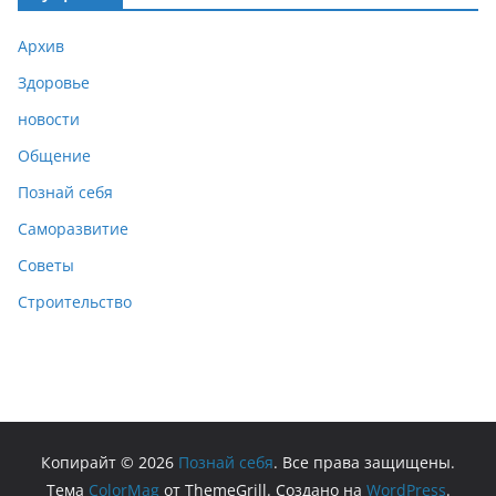
Архив
Здоровье
новости
Общение
Познай себя
Саморазвитие
Советы
Строительство
Копирайт © 2026
Познай себя
. Все права защищены.
Тема
ColorMag
от ThemeGrill. Создано на
WordPress
.