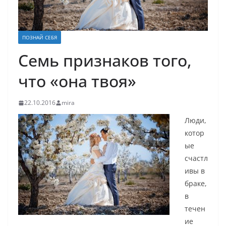
ПОЗНАЙ СЕБЯ
Семь признаков того,
что «она твоя»
22.10.2016
mira
Люди,
котор
ые
счастл
ивы в
браке,
в
течен
ие