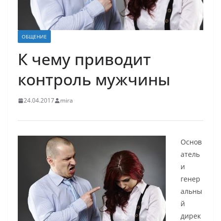
ОБЩЕНИЕ
К чему приводит
контроль мужчины
24.04.2017
mira
Основ
атель
и
генер
альны
й
дирек