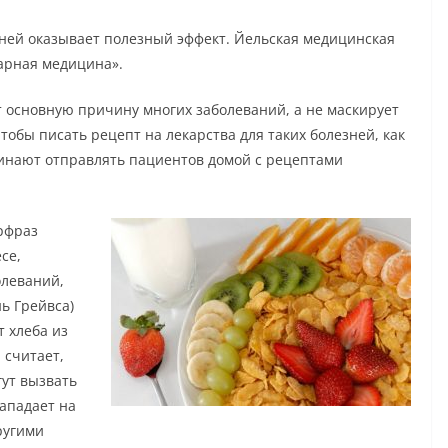
зней оказывает полезный эффект. Йельская медицинская
арная медицина».
 основную причину многих заболеваний, а не маскирует
тобы писать рецепт на лекарства для таких болезней, как
чинают отправлять пациентов домой с рецептами
рфраз
се,
олеваний,
ь Грейвса)
 хлеба из
 считает,
гут вызвать
ападает на
ругими