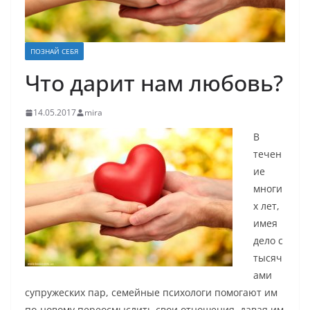
ПОЗНАЙ СЕБЯ
Что дарит нам любовь?
14.05.2017
mira
В
течен
ие
многи
х лет,
имея
дело с
тысяч
ами
супружеских пар, семейные психологи помогают им
по-новому переосмыслить свои отношения, давая им