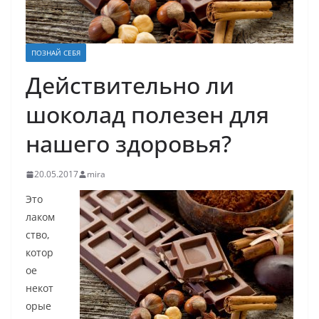
ПОЗНАЙ СЕБЯ
Действительно ли
шоколад полезен для
нашего здоровья?
20.05.2017
mira
Это
лаком
ство,
котор
ое
некот
орые