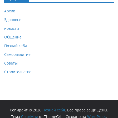
Архив
Здоровье
новости
Общение
Познай себя
Саморазвитие
Советы
Строительство
Копирайт © 2026
Познай себя
. Все права защищены.
Тема
ColorMag
от ThemeGrill. Создано на
WordPress
.