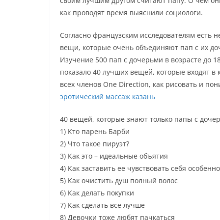
своим лучшим другом считают папу. О чем он
как проводят время выяснили социологи.
Согласно французским исследователям есть н
вещи, которые очень объединяют пап с их до
Изучение 500 пап с дочерьми в возрасте до 18
показало 40 лучших вещей, которые входят в 
всех членов One Direction, как рисовать и по
эротический массаж казань
40 вещей, которые знают только папы с дочер
1) Кто парень Барби
2) Что такое пируэт?
3) Как это – идеальные объятия
4) Как заставить ее чувствовать себя особенн
5) Как очистить душ полный волос
6) Как делать покупки
7) Как сделать все лучше
8) Девочки тоже любят пачкаться