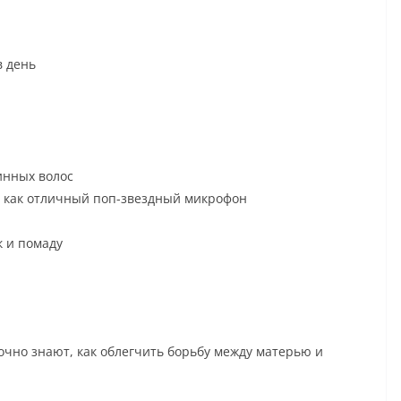
в день
инных волос
ь как отличный поп-звездный микрофон
к и помаду
точно знают, как облегчить борьбу между матерью и