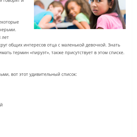
и говорят и
екоторые
черьми.
 лет
круг общих интересов отца с маленькой девочкой. Знать
нимать термин «пируэт», также присутствует в этом списке.
ьми, вот этот удивительный список:
ой