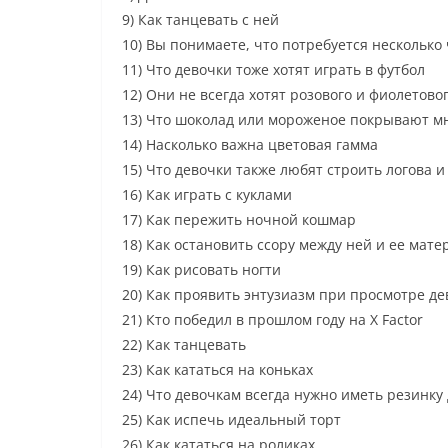
9) Как танцевать с ней
10) Вы понимаете, что потребуется несколько
11) Что девочки тоже хотят играть в футбол
12) Они не всегда хотят розового и фиолетово
13) Что шоколад или мороженое покрывают м
14) Насколько важна цветовая гамма
15) Что девочки также любят строить логова 
16) Как играть с куклами
17) Как пережить ночной кошмар
18) Как остановить ссору между ней и ее мат
19) Как рисовать ногти
20) Как проявить энтузиазм при просмотре д
21) Кто победил в прошлом году на X Factor
22) Как танцевать
23) Как кататься на коньках
24) Что девочкам всегда нужно иметь резинку 
25) Как испечь идеальный торт
26) Как кататься на роликах