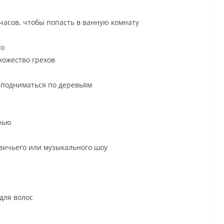
 часов, чтобы попасть в ванную комнату
го
ножество грехов
и подниматься по деревьям
ерью
евичьего или музыкального шоу
для волос