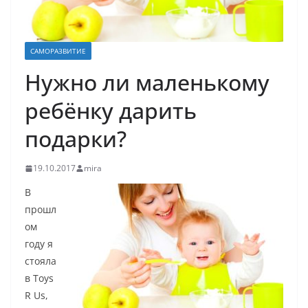
САМОРАЗВИТИЕ
Нужно ли маленькому
ребёнку дарить
подарки?
19.10.2017
mira
В
прошл
ом
году я
стояла
в Toys
R Us,