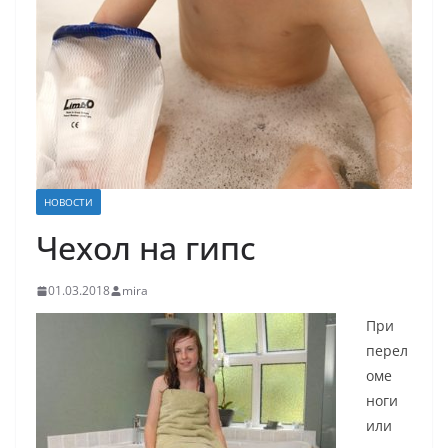
НОВОСТИ
Чехол на гипс
01.03.2018
mira
При
перел
оме
ноги
или