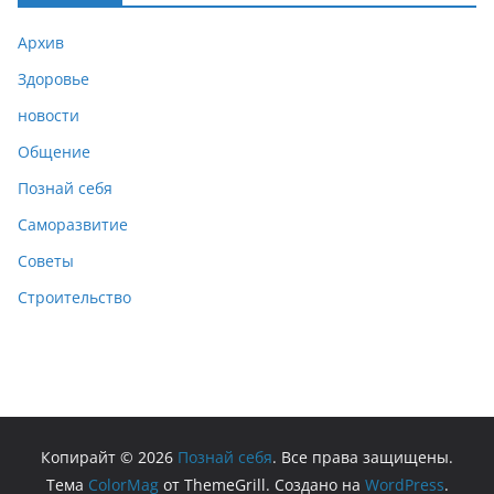
Архив
Здоровье
новости
Общение
Познай себя
Саморазвитие
Советы
Строительство
Копирайт © 2026
Познай себя
. Все права защищены.
Тема
ColorMag
от ThemeGrill. Создано на
WordPress
.