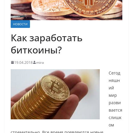
НОВОСТИ
Как заработать
биткоины?
19.04.2018
mira
Сегод
няшн
ий
мир
разви
вается
слишк
ом
стремительно. Все время появляются новые