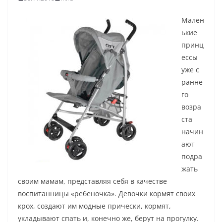
Мален
ькие
принц
ессы
уже с
ранне
го
возра
ста
начин
ают
подра
жать
своим мамам, представляя себя в качестве
воспитанницы «ребеночка». Девочки кормят своих
крох, создают им модные прически, кормят,
укладывают спать и, конечно же, берут на прогулку.