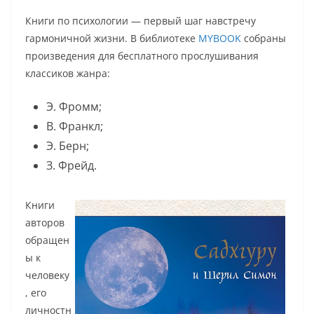
Книги по психологии — первый шаг навстречу
гармоничной жизни. В библиотеке
MYBOOK
собраны
произведения для бесплатного прослушивания
классиков жанра:
Э. Фромм;
В. Франкл;
Э. Берн;
З. Фрейд.
Книги
авторов
обращен
ы к
человеку
, его
личностн