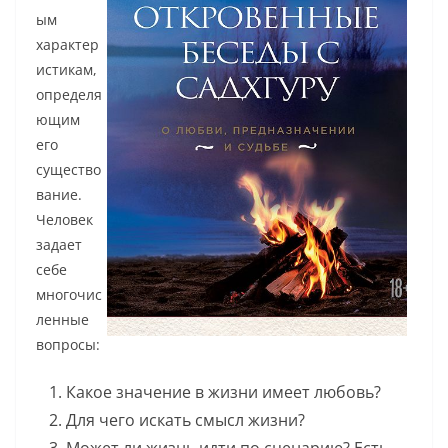
ым
характер
истикам,
определя
ющим
его
существо
вание.
Человек
задает
себе
многочис
ленные
вопросы:
Какое значение в жизни имеет любовь?
Для чего искать смысл жизни?
Может ли жизнь идти по сценарию? Есть