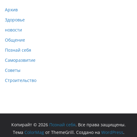
Архив
Здоровье
новости
Общение
Познай себя
Саморазвитие
Советы
Строительство
Копирайт © 2026
Познай себя
. Все права защищены.
Тема
ColorMag
от ThemeGrill. Создано на
WordPress
.