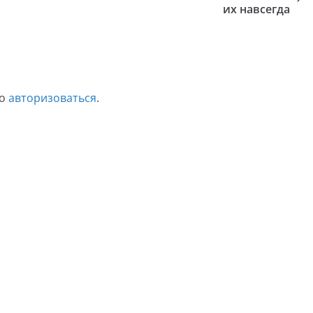
их навсегда
мо
авторизоваться
.