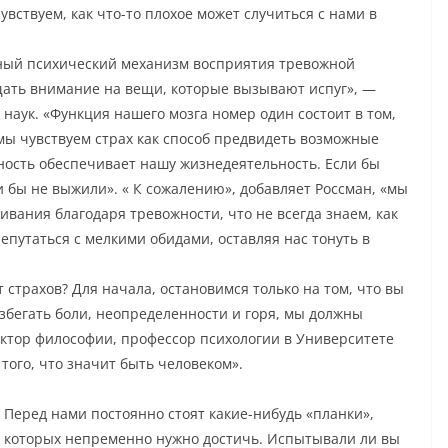
вствуем, как что-то плохое может случиться с нами в
ный психический механизм восприятия тревожной
ть внимание на вещи, которые вызывают испуг», —
наук. «Функция нашего мозга номер один состоит в том,
ы чувствуем страх как способ предвидеть возможные
ость обеспечивает нашу жизнедеятельность. Если бы
 бы не выжили». « К сожалению», добавляет Россман, «мы
вания благодаря тревожности, что не всегда знаем, как
путаться с мелкими обидами, оставляя нас тонуть в
 страхов? Для начала, остановимся только на том, что вы
збегать боли, неопределенности и горя, мы должны
октор философии, профессор психологии в Университете
того, что значит быть человеком».
Перед нами постоянно стоят какие-нибудь «планки»,
которых непременно нужно достичь. Испытывали ли вы