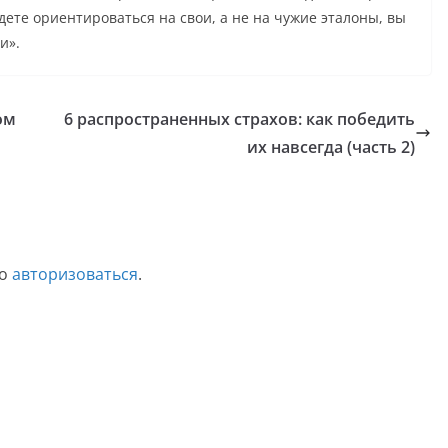
ете ориентироваться на свои, а не на чужие эталоны, вы
и».
ом
6 распространенных страхов: как победить
их навсегда (часть 2)
мо
авторизоваться
.