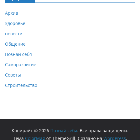
Архив
Здоровье
новости
Общение
Познай себя
Саморазвитие
Советы
Строительство
Копирайт © 2026
Познай себя
. Все права защищены.
Тема
ColorMag
от ThemeGrill. Создано на
WordPress
.