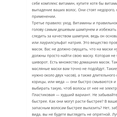
себе комплекс витамин, купите хотя бы витами
выпадение ваших волос. Они стоят недорого, 
применении.
Третье правило: уход. Витамины и правильно
голову самым дешевым шампунем и избежать у
следить за качеством шампуня, ведь он основ
или лаурилсульфат натрия. Это вещество про
масок. Вас не должно смущать, что на маски н
должны просто найти свою маску. Которая не 
шиворот. Есть множество домашних масок. Так
масляные маски вам точно не подойдут. Такие
нужно около двух часов), а также длительног
корицы, или меда — они быстро смываются и 
выбирать такую, чтоб волосы от нее не элект
Пластиковая — худший вариант. Не забывайте 
быстрее. Как они могут расти быстрее? В ваше
запасным волосам быстрее вылазить? Нет, заб
вида, вы не будете выглядеть не опрятной. 