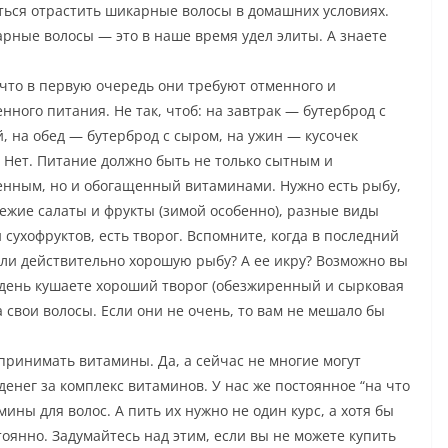
ться отрастить шикарные волосы в домашних условиях.
арные волосы — это в наше время удел элиты. А знаете
 что в первую очередь они требуют отменного и
нного питания. Не так, чтоб: на завтрак — бутерброд с
й, на обед — бутерброд с сыром, на ужин — кусочек
. Нет. Питание должно быть не только сытным и
енным, но и обогащенный витаминами. Нужно есть рыбу,
вежие салаты и фрукты (зимой особенно), разные виды
 сухофруктов, есть творог. Вспомните, когда в последний
ели действительно хорошую рыбу? А ее икру? Возможно вы
день кушаете хороший творог (обезжиренный и сырковая
 свои волосы. Если они не очень, то вам не мешало бы
принимать витамины. Да, а сейчас не многие могут
енег за комплекс витаминов. У нас же постоянное “на что
амины для волос. А пить их нужно не один курс, а хотя бы
стоянно. Задумайтесь над этим, если вы не можете купить