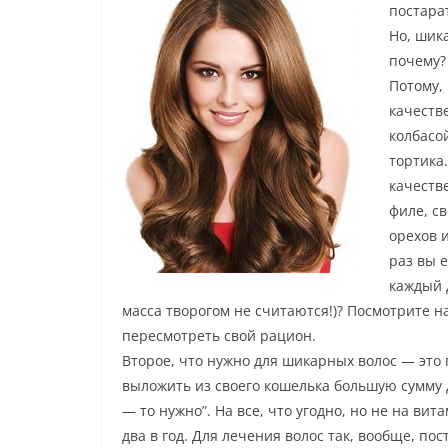
постара
Но, шик
почему?
Потому,
качестве
колбасо
тортика
качеств
филе, с
орехов и
раз вы 
каждый 
масса творогом не считаются!)? Посмотрите на
пересмотреть свой рацион.
Второе, что нужно для шикарных волос — это 
выложить из своего кошелька большую сумму д
— то нужно”. На все, что угодно, но не на вит
два в год. Для лечения волос так, вообще, по