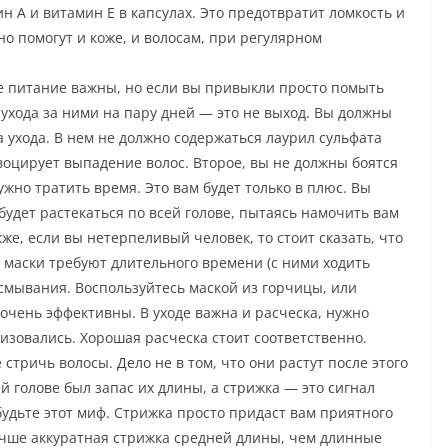
н А и витамин Е в капсулах. Это предотвратит ломкость и
но помогут и коже, и волосам, при регулярном
е питание важны, но если вы привыкли просто помыть
хода за ними на пару дней — это не выход. Вы должны
а ухода. В нем не должно содержаться лаурил сульфата
воцирует выпадение волос. Второе, вы не должны боятся
ужно тратить время. Это вам будет только в плюс. Вы
будет растекаться по всей голове, пытаясь намочить вам
же, если вы нетерпеливый человек, то стоит сказать, что
 маски требуют длительного времени (с ними ходить
о смывания. Воспользуйтесь маской из горчицы, или
очень эффективны. В уходе важна и расческа, нужно
ризовались. Хорошая расческа стоит соответственно.
стричь волосы. Дело не в том, что они растут после этого
й голове был запас их длины, а стрижка — это сигнал
удьте этот миф. Стрижка просто придаст вам приятного
Лучше аккуратная стрижка средней длины, чем длинные